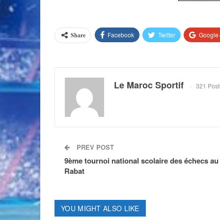
Facebook
Twitter
Google
Share
Le Maroc Sportif
321 Post
PREV POST
9ème tournoi national scolaire des échecs au
Rabat
YOU MIGHT ALSO LIKE