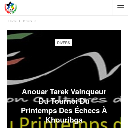
Home
Divers
DIVERS
Anouar Tarek Vainqueur
Du Tournoi Du
Printemps Des Échecs À
Khouribga