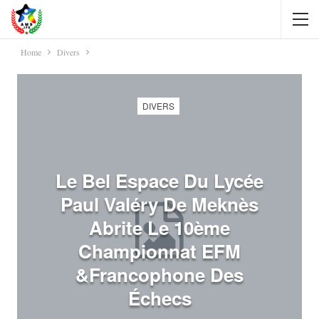
Home
Divers
DIVERS
Le Bel Espace Du Lycée
Paul Valéry De Meknès
Abrite Le 10ème
Championnat EFM
&francophone Des
Échecs