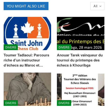
YOU MIGHT ALSO LIKE
All
DIVERS
DIVERS
Toumer Tadlaoui: Parcours
Anouar Tarek vainqueur du
riche d’un instructeur
tournoi du printemps des
d’échecs au Maroc et…
échecs à Khouribga
DIVERS
DIVERS