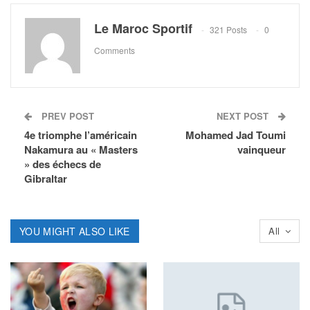
Le Maroc Sportif
321 Posts
0
Comments
PREV POST
NEXT POST
4e triomphe l’américain
Mohamed Jad Toumi
Nakamura au « Masters
vainqueur
» des échecs de
Gibraltar
YOU MIGHT ALSO LIKE
All