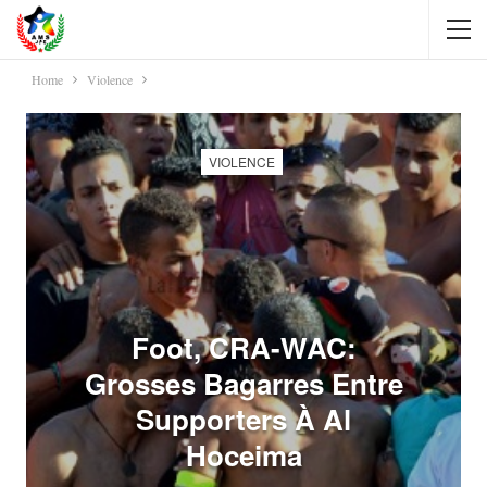
Home
Violence
VIOLENCE
Foot, CRA-WAC:
Grosses Bagarres Entre
Supporters À Al
Hoceima