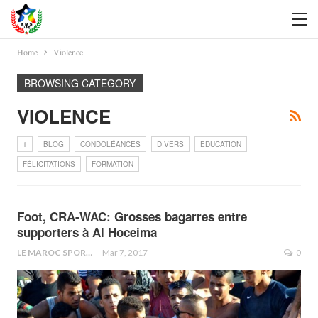
Home
Violence
BROWSING CATEGORY
VIOLENCE
1
BLOG
CONDOLÉANCES
DIVERS
EDUCATION
FÉLICITATIONS
FORMATION
Foot, CRA-WAC: Grosses bagarres entre
supporters à Al Hoceima
LE MAROC SPORTIF
Mar 7, 2017
0