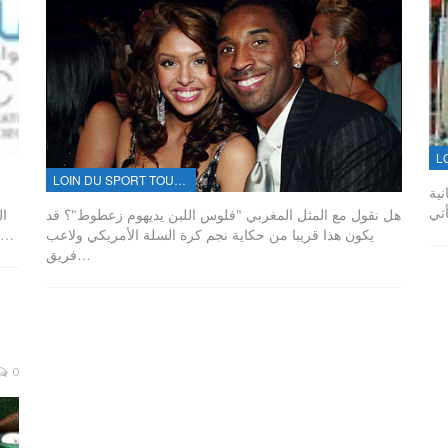
LOIN DU SPORT TOUT PRÈS DE...
نية
هل نقول مع المثل المغربي "فلوس اللبن يديهوم زعطوط"؟ قد
ال
يكون هذا قريبا من حكاية نجم كرة السلة الأمريكي ولاعب
سياسيا أو غيره، إنها رفض مسبق للآخر وسعي لإقصائه، من…
فريق…
0