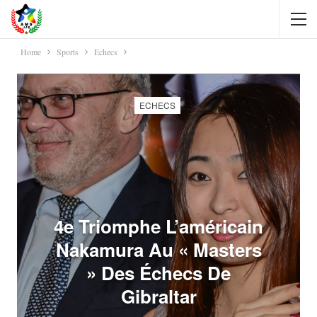
Home
Sports
Echecs
ECHECS
4e Triomphe L’américain
Nakamura Au « Masters
» Des Échecs De
Gibraltar