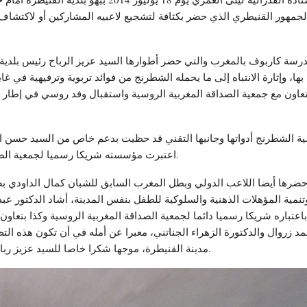
ب الجمهور القنيطري الذي حضر بكثافة لتشجيع لاعبيه المشاركين أو لاكتشا
سة كاربوف بالمغرب والتي حضر أطوارها السيد عزيز الرباح رئيس بلدية ال
، وإثارة الانتباه إلى ما يحمله الشطرنج من فوائد تربوية وترفيهية في غاي
للتعاون مع جمعية الصداقة المغربية الروسية واستقبال وفد روسي في إطار
تنمية الشطرنج أدواتها وجانبها التقني قد حظيت بدعم خاص من السيد حس
اعتبرت مؤسسته شريكا رسميا لجمعية الصداقة المغربية الروسية والمستشهر الأساسي للتظاهرة.
ي حضرها أيضا اللاعب الدولي وبطل المغرب السابق للشبان كمال الداودي بص
نمية المؤهلات الذهنية والسلوكية للطفل بنفس المدينة، أشاد الدكتور عب
اره شريكا رسميا دائما لجمعية الصداقة المغربية الروسية وكذا بتعاون ن
مد زروال والدكتورة الزهراء الجناتني، معبرا عن أمله في أن تكون هذه ا
مدينة القنيطرة، موجها شكرا خاصا للسيد عزيز رباح رئيس بلدية المدينة ووزير التجهيز والنقل في الحكومة.