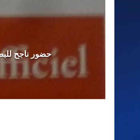
حضور ناجح للبطل