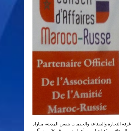
رفة التجارة والصناعة والخدمات بنفس المدينة، مباراة
جماعية للشطرنج أدارتها بطلة المغرب والعرب الأستاذة الفدرالية ليلى العمري يوم 18 يوليوز 2014 ببهو بلدية القنيطرة أمام حوالي ثلاثين لاعبا تراوحت أعمارهم بين 8 و70 سنة، آلت