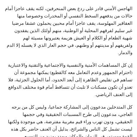
الهاجس الأمني قادر على ردع بعض المنحرفين، لكنه يقف عاجزا أمام
حالات من يدفعهم السخط النفسي أو المخدرات وخصوصا منها
العقاقير المهلوسة، يقف عاجزا أمام محبين يحملون عشقا مرضيا
غير سليم لفرقهم المحلية أو الوطنية، منهم أولئك الذين يفقدون
شهية الطعام أو الكلام أو العيش هزيمة يعتبرونها مسيئة لهم
ولفريقهم أو مدينتهم أو وطنهم، في حجم العار الذي لا يغسله إلا الدم
والدمار.
إن كل المساهمات الأمنية والنفسية والاجتماعية والتقنية والاعتبارية
(احترام الجمهور وعدم التعامل معه كالقطيع) يمكنها مجموعة أن
تساهم في تقليص الظاهرة إلى أبعد الحدود، أما الحلول الجزئية، فلا
تعدو أن تكون مسكنات لا تلبث أن تتساقط أمام قوة مختلف الدوافع
إلى العنف الرياضي.
كل المتدخلين مدعوون إلى المشاركة جماعيا، وليس كل من برجه
العاجي، مدعوون إلى طرح المسببات الحقيقية وفي حجمها
الحقيقي، ودون تهرب وراء قيم مغربية مفترضة، هي موجودة ولكنها
ليست تشمل كل الناس والشرائح، بدليل أن العنف حاضر بكل هذه
القوة ومستمر في الزمان والمكان ويهدد بمزيد من التوسع.