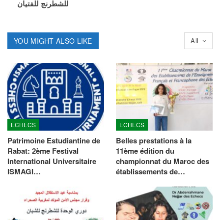
للشطرنج للفتيان
YOU MIGHT ALSO LIKE
All
ECHECS
ECHECS
Patrimoine Estudiantine de
Belles prestations à la
Rabat: 2ème Festival
11ème édition du
International Universitaire
championnat du Maroc des
ISMAGI…
établissements de…