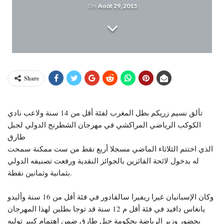
On
Août 29, 2015
Share
تألق نسيم زريكم بطل المغرب لفئة أقل من 14 سنة ولاعب نادي
الكوكب الرياضي المراكشي في مهرجان الشطرنج الدولي لجبل
طارق
الذي اختتم الثلاثاء الماضي مسجلا أربع نقط من ست ممكنة سمحت
له بدخول لائحة الفائزين بالجوائز النقدية ورفعت تصنيفه الدولي
بثمانية وثمانين نقطة.
وكان الإسبانيان غيرا ريفيرا سالفادور في فئة أقل من 16 سنة وأليدو
يانغاس دافيد في فئة أقل م 12 سنة قد توجا بطلين لهذا المهرجان
بحضور وزير الرياضة بحكومة جبل طارق ضمن اهتمام كبير توليه