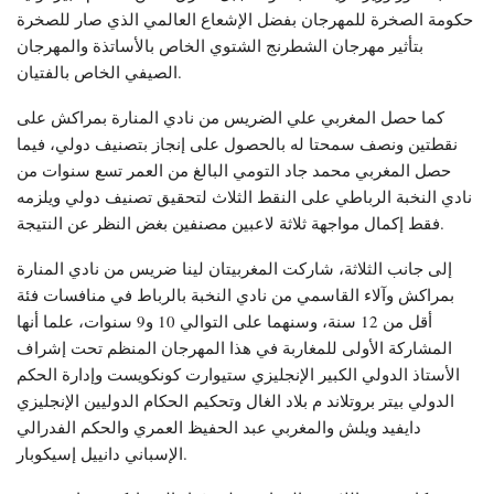
حكومة الصخرة للمهرجان بفضل الإشعاع العالمي الذي صار للصخرة
بتأثير مهرجان الشطرنج الشتوي الخاص بالأساتذة والمهرجان
الصيفي الخاص بالفتيان.
كما حصل المغربي علي الضريس من نادي المنارة بمراكش على
نقطتين ونصف سمحتا له بالحصول على إنجاز بتصنيف دولي، فيما
حصل المغربي محمد جاد التومي البالغ من العمر تسع سنوات من
نادي النخبة الرباطي على النقط الثلاث لتحقيق تصنيف دولي ويلزمه
فقط إكمال مواجهة ثلاثة لاعبين مصنفين بغض النظر عن النتيجة.
إلى جانب الثلاثة، شاركت المغربيتان لينا ضريس من نادي المنارة
بمراكش وآلاء القاسمي من نادي النخبة بالرباط في منافسات فئة
أقل من 12 سنة، وسنهما على التوالي 10 و9 سنوات، علما أنها
المشاركة الأولى للمغاربة في هذا المهرجان المنظم تحت إشراف
الأستاذ الدولي الكبير الإنجليزي ستيوارت كونكويست وإدارة الحكم
الدولي بيتر بروتلاند م بلاد الغال وتحكيم الحكام الدوليين الإنجليزي
دايفيد ويلش والمغربي عبد الحفيظ العمري والحكم الفدرالي
الإسباني دانييل إسيكوبار.