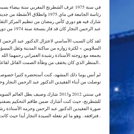
في سنة 1975 عرف الشطرنج المغربي سنة بيضاء
رئاسة الجامعة في ماي 1975 وان
شارك فيه هو دوري كأس رمضان من تنظيم المركز الثقاف
عبد الرحمن النجار كان قد فاز بنسخة سنة 1974 من دوري رمضان للمركز الثقافي الأمريكي بالرباط وبونسخة سابقة من نفس الدوري
لقد كان السبب الأساسي لاعتزال الدكتور عبد الرحمن ال
السلاويين » لكثرة زواره من ساكنة المدينة وثقل المسؤول
يجمعه مع زوجته الأستاذة رشيدة العمراني رحمهما الله
المنظر الذي كان يخفف من وطأة الصمت القاتل لقاعات اللعب..
لم أنس يوما ذلك المشهد، كنت أستحضره كثيرا خصوصا حي
توصلت من أبناء الفقيدين الدكتور عبد الرحمن النجار و
في سنتي 2012 و2013 شارك وصيف بطل 
للشطرنج، حيث كنت أشارك ضمن طاقم التحكيم بصفتي حكما
صورة الفقيدين الدكتور عبد الرحمن وحرمه الأستاذة رشيد
فترافقه.. وهو ما لم تفعله السيدة النجار أبدا حيث كانت لا تفارق الدكتور عبد الحمن نهائيا من بداية المقابلة إلى نهايتها..