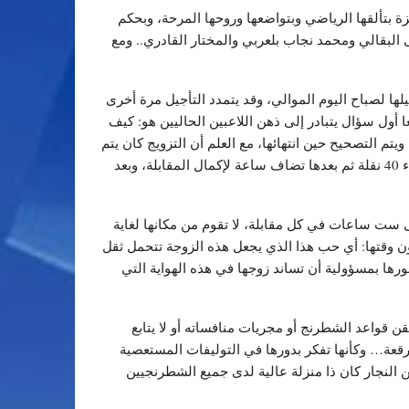
ة بتألقها الرياضي وبتواضعها وروحها المرحة، وبحكم
أحمد بنيس ومصطفى البقالي ومحمد نجاب بلعربي والمختار القادري.. ومع
وبعدها، إن لم تكتمل المقابلة، يتم تأجيلها لصباح اليوم الموالي، وقد يتمدد التأجيل مرة أخرى
ا أول سؤال يتبادر إلى ذهن اللاعبين الحاليين هو: كيف
يتم التصحيح حين انتهائها، مع العلم أن التزويج كان يتم
يدويا ويستغرق وقتا طويلا، وكانت الساعات ميكانيكية طبعا … بعد ذلك تم حذف التأجيل، وكان اللاعبان يتوفران على ساعتين لإجراء 40 نقلة ثم بعدها تضاف ساعة لإكمال المقابلة، وبعد
ى ست ساعات في كل مقابلة، لا تقوم من مكانها لغاية
رون وقتها: أي حب هذا الذي يجعل هذه الزوجة تتحمل ثقل
ها بمسؤولية أن تساند زوجها في هذه الهواية التي
 قواعد الشطرنج أو مجريات منافساته أو لا يتابع
 لانتباه كل الحاضرين، ونحن سنة 1974… كانت عيناها لا تفارقان الرقعة… وكأنها تفكر بدورها في التوليفات المستعصية
النجار كان ذا منزلة عالية لدى جميع الشطرنجيين