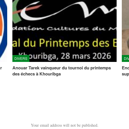
DIVERS
DI
r
Anouar Tarek vainqueur du tournoi du printemps
Enc
des échecs à Khouribga
sup
Your email address will not be published.