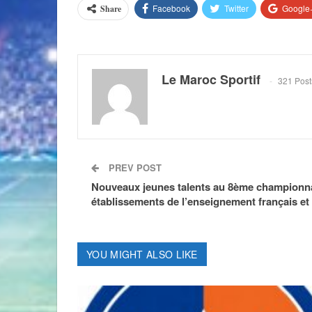
Facebook
Twitter
Google
Share
Le Maroc Sportif
321 Post
PREV POST
Nouveaux jeunes talents au 8ème championn
établissements de l’enseignement français e
YOU MIGHT ALSO LIKE