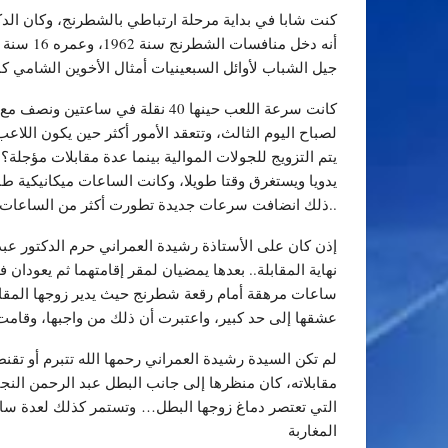
كنت شابا في بداية مرحلة ارتباطي بالشطرنج، وكان الدك
أنه دخل
جيل الشباب لأوائل السبعينيات أمثال الأخوين الشامي ك
لصباح اليوم الثالث، وتتعقد الأمور أكثر حين يكون اللاع
يتم التزويج للجولات الموالية بينما عدة مقابلات مؤجلة؟ 
ذلك انضافت سرعات جديدة تطورت أكثر من الساعات الإلكترونية..
إذن كان على الأستاذة رشيدة العمراني حرم الدكتور عبد
نهاية المقابلة.. بعدها يمضيان لمقر إقامتهما ثم يعودان
ساعات مرهقة أمام رقعة شطرنج حيث يدير زوجها المقابلة
عشقها إلى حد كبير، واعتبرت أن ذلك من واجبها، وقام
لم تكن السيدة رشيدة العمراني رحمها الله تتبرم أو تق
التي تعتصر دماغ زوجها البطل… وتستمر كذلك لعدة ساعا
المغاربة