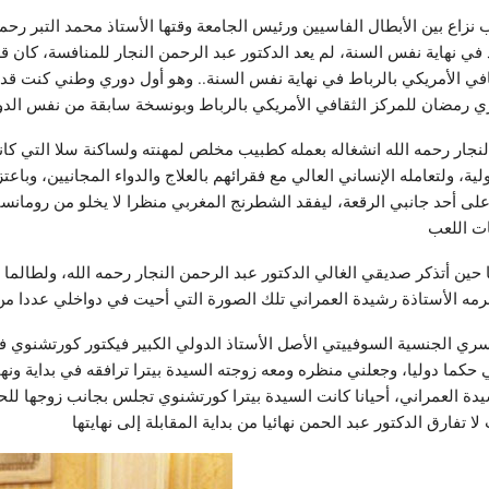
 بسبب نزاع بين الأبطال الفاسيين ورئيس الجامعة وقتها الأستاذ محمد التبر ر
طلاق الأنشطة من جديد في نهاية نفس السنة، لم يعد الدكتور عبد الرحمن النجار للمنافس
ي الأمريكي بالرباط في نهاية نفس السنة.. وهو أول دوري وطني كنت قد 
نجار رحمه الله انشغاله بعمله كطبيب مخلص لمهنته ولساكنة سلا التي كانت
ية، ولتعامله الإنساني العالي مع فقرائهم بالعلاج والدواء المجانيين، وب
 على أحد جانبي الرقعة، ليفقد الشطرنج المغربي منظرا لا يخلو من روم
ن أتذكر صديقي الغالي الدكتور عبد الرحمن النجار رحمه الله، ولطالما 
حرمه الأستاذة رشيدة العمراني تلك الصورة التي أحيت في دواخلي عددا من
العالم السويسري الجنسية السوفييتي الأصل الأستاذ الدولي الكبير فيكتور كورت
 دوليا، وجعلني منظره ومعه زوجته السيدة بيترا ترافقه في بداية ونهاية
ة العمراني، أحيانا كانت السيدة بيترا كورتشنوي تجلس بجانب زوجها للحظا