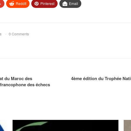
+
ReddIt
Pinterest
Email
s
0 Comments
at du Maroc des
4ème édition du Trophée Nat
t francophone des échecs