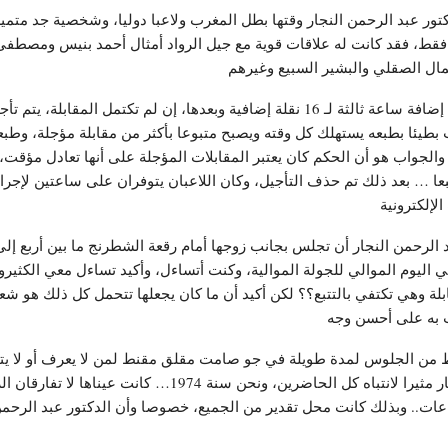
تور عبد الرحمن النجار وقتها بطل المغرب ولاعبا دوليا، وشخصية جد متميز
 منافسات الشطرنج سنة 1962، وعمره 16 سنة فقط، فقد كانت له علاقات قوية مع جيل الرواد أمثال 
مال الصقلي والبشير السبيع وغيرهم
كانت سرعة اللعب حينها 40 نقلة في ساعتين ونصف مع إضافة ساعة ثالثة لـ 16 نقلة إضافية 
ب بطيئا بطبعه يستهلك كل وقته ويصبح متبوعا بأكثر من مقابلة مؤجلة، وطبع
والجواب هو أن الحكم كان يعتبر المقابلات المؤجلة على أنها تعادل مؤقت، و
 الرحمن النجار أن تجلس بجانب زوجها أمام رقعة الشطرنج ما بين أربع إل
 في اليوم الموالي للجولة الموالية، وكنت أتساءل، وأكيد تساءل معي الكثي
 وهي تكتفي بالتتبع؟؟ لكن أكيد أن ما كان يجعلها تتحمل كل ذلك هو شعور
ت به على أحسن وجه
نط من الجلوس لمدة طويلة في جو صامت مقلق مقنط لمن لا يعرف أو لا يتقن
مقابلاته، كان منظرها إلى جانب البطل عبد الرحمن النجار مثيرا
ت.. وبذلك كانت محل تقدير من الجميع، خصوصا وأن الدكتور عبد الرحمن 