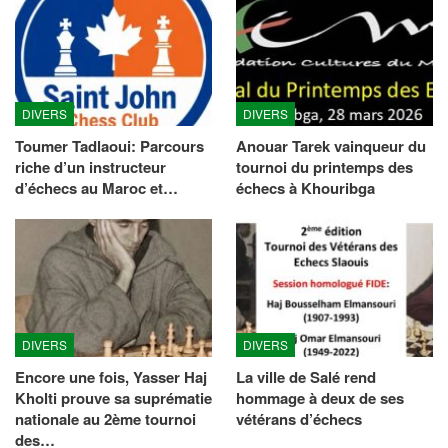
DIVERS
DIVERS
Toumer Tadlaoui: Parcours
Anouar Tarek vainqueur du
riche d’un instructeur
tournoi du printemps des
d’échecs au Maroc et…
échecs à Khouribga
DIVERS
DIVERS
Encore une fois, Yasser Haj
La ville de Salé rend
Kholti prouve sa suprématie
hommage à deux de ses
nationale au 2ème tournoi
vétérans d’échecs
des…