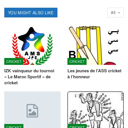
YOU MIGHT ALSO LIKE
All
CRICKET
CRICKET
IZK vainqueur du tournoi
Les jeunes de l’ASS cricket
« Le Maroc Sportif » de
à l’honneur
cricket
CRICKET
CRICKET