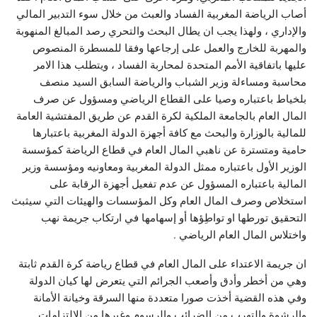
أصاب الرياضة المغربية الفساد والعبث من خلال سوء التدبير المالي
والإداري ، ولهذا يجب ان يطال البحث والتحري رصد المبالغ المنهوبة
والمهربة للخارج والعمل على إرجاعها وفقا للمسطرة المنصوص
عليها باتفاقية الأمم المتحدة لمحاربة الفساد ، ويتطلب هذا الامر
محاسبة ومساءلة وزير الشباب والرياضة السابق السيد منصف
بلخياط باعتباره وصيا على القطاع الرياضي ومسؤول عن صرف
المال العام بالجامعة الملكية لكرة القدم عن طريق المفتشية العامة
للمالية بالوزارة والبحث مع كافة أجهزة الدولة المغربية باعتبارها
حامية ومتسترة عن ناهبي المال العام في قطاع الرياضة كمؤسسة
الوزير الأول باعتباره ممثل الدولة المغربية ومعاونيه ومؤسسة وزير
المالية باعتباره المسؤول عن عدم تفعيل أجهزة الرقابة على
استخلاص وصرف المال العام وكل المؤسسات والهيئات التي سيثبث
التحقيق تورطها او تواطِؤها أو إسهامها في ارتكاب جريمة نهب
واختلاس المال العام الرياضي .
ان جريمة الاعتداء على المال العام في قطاع رياضة كرة القدم ثابتة
وهي من أخطر وأدق وأصعب الجرائم التي يتعرض لها كيان الدولة
وفي هذه القضية أخذت صورا متعددة منها السرقة وخيانة الأمانة
والرشوة والتهرب من الضرائب والرسوم وغيرها من الالتزامات