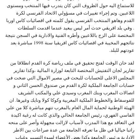
للاستماع اليه حول الظروف التي كان يتدرب فيها المنتخب ومستوى
اللاعبين. وتم إجراء تغييرات في مسؤولي الاتحاد الفرنسي لكرة
القدم وهاهو المنتخب الفرنسي يقول كلمته في اقصائيات كاس اوربا
. وفي بلد افريقي حدث أمر ليس ببعيد عندما اقدمت السلطات
المختصة على الزج باللاعبين وأطره الفنية والادارية في السجن نتيجة
نتائجهم المخيبة في اقصائيات كاس افريقيا سنة 1998 مباشرة بعد
عودتهم للبلد.
لقد حان الوقت لفتح تحقيق في ملف رياضة كرة القدم انطلاقا من
تقارير لجان التفتيش المختصة التابعة لوزارة المالية ،وكذا تقارير
المجلس الاعلى للحسابات للبحث في مصير الاموال التي ضخت في
حسابات الجامعة الملكية لكرة القدم من صندوق الحسن الثاني و
اتصالات المغرب وبنك المغرب وسيدي علي والمكتب الشريف
للفوسفاط والخطوط الملكية المغربية وكوكا كولا ونايك وغيرها. ان
الهيئة الوطنية لحماية المال العام بالمغرب تتهم مباشرة كلا من علي
الفاسي الفهري، رئيس الجامعة الحالي والذي كانت له رغبة اكيدة
في التعاقد مع هذا المدرب لأسباب لازالت مجهولة وأصر على منحه
راتبا خياليا في ظل ما تعرفه الجامعة من عدة صراعات بين الاطر
الادارية ورئيس الجامعة وكذا بعض الأعضاء لسوء التسيير وغياب