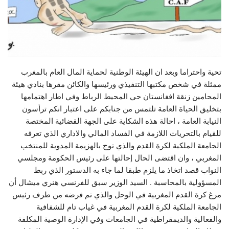
تحية واحتراما وبعد ان الهيئة الوطنية لحماية المال العام بالمغرب
ممثلة في شخص مكتبها التنفيذي ورئيسها والكائن مقرها بنادي هيئة
المحامين زنقة افغانستان حي المحيط الرباط وفي اطار اهتمامها
بتخليق الحياة العامة تلتمس من جنابكم على اعتبار انكم ترأسون
النيابة العامة ، احالة هذه الشكاية على الجهة القضائية المختصة
للقيام بالتحريات اللازمة في الفساد المالي والاداري الذي تعرفه
الجامعة الملكية لكرة القدم والذي توج بالهزيمة المدوية للمنتخب
المغربي ، وان اقتضى الحال إحالتها على رئيس الحكومة ومجلسي
النواب قصد اتخاذ ما يلزم طبقا لما جاء به الدستور الذي ربط
المسؤولية بالمحاسبة . السيد الوزير سبق للفرنسي هنري ميشال أن
مرغ كرة القدم المغربية في الوحل والذي تم فرضه من طرف رئيس
الجامعة الملكية لكرة القدم المغربية في غياب تام للشفافية
والفعالية والديمقراطية في الجامعات وفي الإدارة الوصية المكلفة