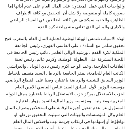
والواجبات التي عمل المعتدون على المال العام على عدم أدائها إما
بصورة كاملة أو منقوصة ولا شك أن التحقيق مع كافة الاطراف
الظاهرة والخفية سيكشف عن كافة الضالعين في الفساد الرياضي
والاداري والمالي الذي تعاني منه رياضة كرة القدم .
لهذه الاسباب تلتمس الهيئة الوطنية لحماية المال العام بالمغرب فتح
تحقيق شامل مع السادة : علي الفاسي الفهري، رئيس الجامعة
الملكية لكرة القدم ، ورشيد الوالي العلمي، نائب رئيس الجامعة في
اللجنة المشرفة على البطولة الوطنية، وكريم عالم، رئيس لجنة
العلاقات الخارجية، وعبد الواحد اكرم رئيس نادي الوداد ، والعرايشي
الكاتب العام للجامعة، بمقر الجامعة بالرباط . السيد منصف بلخياط
الوزير السابق للشبيبة والرياضة باعتباره وصيا على القطاع الرياضي.
مؤسسة الوزير الأول السابق السيد عباس الفاسي الامين العام
لحزب الاستقلال بمركز حزب الاستقلال الرباط باعتباره ممثل الدولة
المغربية ومعاونيه . ومؤسسة وزير المالية السيد مزوار باعتباره
المسؤول عن عدم تفعيل أجهزة الرقابة على استخلاص وصرف المال
العام وكل المؤسسات والهيئات التي سيثبث التحقيق تورطها او
تواطِؤها أو إسهامها في ارتكاب جريمة نهب واختلاس المال العام
الرياضي . والي بنك المغرب على اعتبار أنه هو الذي يتولى تحويل