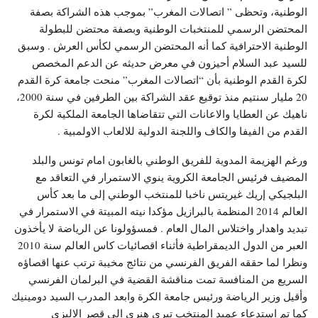
الوطنية، وتحظى ” اتصالات المغرب” بموجب هذه الشراكة بصفة
المحتضن الرسمي للمنتخبات الوطنية وبصفة محتضن للبطولة
الوطنية الاحترافية كما أنه المحتضن الرسمي لكأس العرش . وسبق
للسيد عبد السلام أحيزون في معرض حديثه عن الدعم المخصص
لكرة القدم الوطنية بأن “اتصالات المغرب” منحت جامعة كرة القدم
20 مليار سنتيم منذ توقيع عقد الشراكة بين الطرفين في سنة 2000،
ناهيك عن العطايا والاعانات التي تتقاضاها الجامعة الملكية لكرة
القدم من الفيفا والكاف واللجنة الدولية للالعاب الاولمبية .
ورغم الهزيمة المدوية للفريق الوطني بالغابون امام تونس والبلد
المضيف فرئيس الجامعة الكروية ينوي الاستمرار في التعاقد مع
البلجيكي إريك غيريتس ناخبا للمنتخب الوطني إلى ما بعد كأس
العالم 2014 المنظمة بالبرازيل مؤكدا نيته المبيتة في الاستمرار في
تبديد واهدار واختلاس المال العام . فمسؤولونا عن الرياضة لا يأخذون
العبر من الدول الديمقراطية فأثناء اقصائيات كاس العالم سنة 2010
ونظرا لما حققه الفريق الفرنسي من نتائج مخيبة ترتب عنها اقصاؤه
السريع من المنافسة تمت مناقشة القضية في البرلمان الفرنسي
وأقيل وزير الرياضة ورئيس جامعة الكرة وابعد المدرب السيد دومينيك
كما تم استدعاء عميد المنتخب تيري هنري الى قصر الاليزي