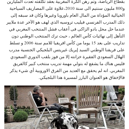
بقطاع الرياضة، وتم رهن الكرة المغربية بعقد تكلفته تعدت المليارين
و800 مليون سنتيم الى سنة 2010،علاوة على المصاريف السياحية
الخيالية المؤداة من المال العام باوروبا وغيرها وكان قد سبقه إلى
ذلك المدرب الفرنسي فيليب تروسيه الذي لهف هو الآخر عدة ملايير
عندما حل محل بادو الزاكى فى أعقاب فشل المنتخب المغربي في
التأهل إلى نهائيات كأس العالم ، حيث ترك المنتخب الوطني دون
تداريب على بعد 15 يوما من كأس افريقيا للامم سنة 2006 و تسلط
على فريقنا الوطني السيد إيريك غيريتس البلجيكي الجنسية مدرب
الهلال السعودي الفقيرة خزانته إلا من فوز بلقب الدوري السعودي
فليس هناك ما يشفع له بتولي مهمة تدريب منتخب كبير كالفريق
المغربي. انه لم يحقق مع العديد من الفرق الاوروبية أي شيء يذكر
فالإخفاق هو العنوان البارز لمسيرة هذا البلجيكي.