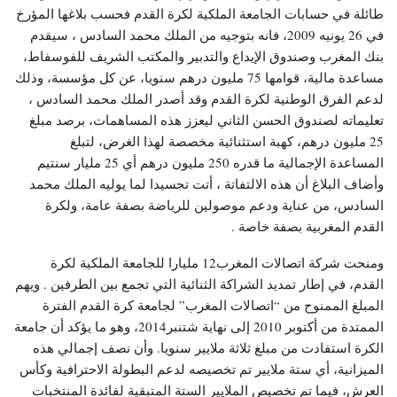
طائلة في حسابات الجامعة الملكية لكرة القدم فحسب بلاغها المؤرخ
في 26 يونيه 2009، فانه بتوجيه من الملك محمد السادس ، سيقدم
بنك المغرب وصندوق الإيداع والتدبير والمكتب الشريف للفوسفاط،
مساعدة مالية، قوامها 75 مليون درهم سنويا، عن كل مؤسسة، وذلك
لدعم الفرق الوطنية لكرة القدم وقد أصدر الملك محمد السادس ،
تعليماته لصندوق الحسن الثاني ليعزز هذه المساهمات، برصد مبلغ
25 مليون درهم، كهبة استثنائية مخصصة لهذا الغرض، لتبلغ
المساعدة الإجمالية ما قدره 250 مليون درهم أي 25 مليار سنتيم
وأضاف البلاغ أن هذه الالتفاتة ، أتت تجسيدا لما يوليه الملك محمد
السادس، من عناية ودعم موصولين للرياضة بصفة عامة، ولكرة
القدم المغربية بصفة خاصة .
ومنحت شركة اتصالات المغرب12 مليارا للجامعة الملكية لكرة
القدم، في إطار تمديد الشراكة الثنائية التي تجمع بين الطرفين . ويهم
المبلغ الممنوح من “اتصالات المغرب” لجامعة كرة القدم الفترة
الممتدة من أكتوبر 2010 إلى نهاية شتنبر2014، وهو ما يؤكد أن جامعة
الكرة استفادت من مبلغ ثلاثة ملايير سنويا. وأن نصف إجمالي هذه
الميزانية، أي ستة ملايير تم تخصيصه لدعم البطولة الاحترافية وكأس
العرش، فيما تم تخصيص الملايير الستة المتبقية لفائدة المنتخبات