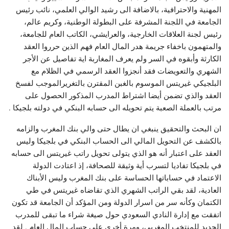
المهنية والاحترافية، بالاضافة الى رشيد الوالي العلمي، نائب رئيس
الجامعة في اللجنة المشرفة على البطولة الوطنية، وكريم عالم،
رئيس لجنة العلاقات الخارجية، والعرايشي، الكاتب العام للجامعة،
والمتهمون باخفاء جريمة هدر المال العام فهم الذين حرروا العقد
الكارثة وأبقوه في السر ولم يعرف المغاربة اية تفاصيل عن الأجر
الشهري والتعويضات فقد أنجزوا العقد الرسمي في الظلام مع
البلجيكي غيريتس الموسوم بالغبن المقترن بالتغريرالموجب لفسخ
العقد والذي تضمن أيضا اشتراط المدرب المذكور الحصول على
مرتب بالعملة الصعبة يتم تحويله الى حسابه البنكي في دولته بلجيكا .
ان البحث والتحقيق ينبغي ان يطال حتى والي بنك المغرب والزامه
بالكشف عن التحويل المالي الى الحساب البنكي في بلجيكا وليس
العقد على اعتبار أنه هو الذي يتولى تحويل راتب غيريتس الى حسابه
في بلجيكا تفاديا لتسرب أية وثيقة للصحافة، إذ اعتادت الدولة
الاعتماد في حساباتها الحساسة على بنك المغرب وليس الأبناك
العادية، لقد بقي الراتب الشهري الذي تقاضاه غيريتس في طي
الكتمان وكأنه سر من اسرار الدولة ومن المؤكد أن الجامعة قد تكون
اتفقت مع إدارة النادي السعودي حول صيغة شراء ما تبقى للمدرب
الجديد للمنتخب المغربي، ومرة أخرى على حساب المال العام . لقد