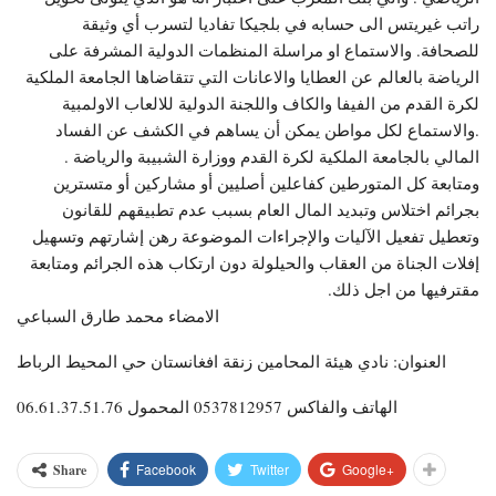
راتب غيريتس الى حسابه في بلجيكا تفاديا لتسرب أي وثيقة
للصحافة. والاستماع او مراسلة المنظمات الدولية المشرفة على
الرياضة بالعالم عن العطايا والاعانات التي تتقاضاها الجامعة الملكية
لكرة القدم من الفيفا والكاف واللجنة الدولية للالعاب الاولمبية
.والاستماع لكل مواطن يمكن أن يساهم في الكشف عن الفساد
المالي بالجامعة الملكية لكرة القدم ووزارة الشبيبة والرياضة .
ومتابعة كل المتورطين كفاعلين أصليين أو مشاركين أو متسترين
بجرائم اختلاس وتبديد المال العام بسبب عدم تطبيقهم للقانون
وتعطيل تفعيل الآليات والإجراءات الموضوعة رهن إشارتهم وتسهيل
إفلات الجناة من العقاب والحيلولة دون ارتكاب هذه الجرائم ومتابعة
مقترفيها من اجل ذلك.
الامضاء محمد طارق السباعي
العنوان: نادي هيئة المحامين زنقة افغانستان حي المحيط الرباط
الهاتف والفاكس 0537812957 المحمول 06.61.37.51.76
Facebook
Twitter
Google+
Share