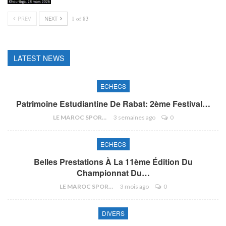
PREV
NEXT
1 of 83
LATEST NEWS
ECHECS
Patrimoine Estudiantine De Rabat: 2ème Festival…
LE MAROC SPORTIF
3 semaines ago
0
ECHECS
Belles Prestations À La 11ème Édition Du
Championnat Du…
LE MAROC SPORTIF
3 mois ago
0
DIVERS