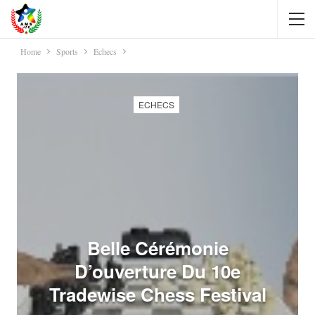
Home
Sports
Echecs
ECHECS
Belle Cérémonie
D’ouverture Du 10e
Tradewise Chess Festival