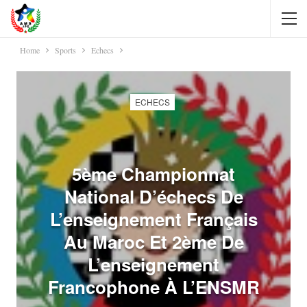
Home
Sports
Echecs
ECHECS
5ème Championnat
National D’échecs De
L’enseignement Français
Au Maroc Et 2ème De
L’enseignement
Francophone À L’ENSMR