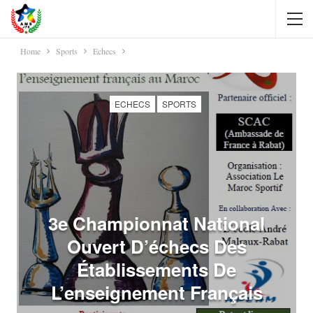
Home
Sports
Echecs
ECHECS
SPORTS
3e Championnat National
Ouvert D’échecs Des
Établissements De
L’enseignement Français