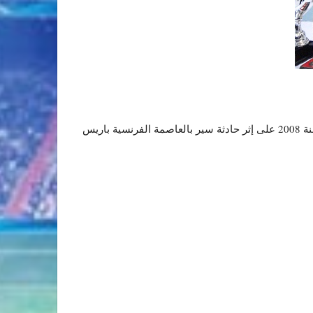
وأعطى انطلاقة هذا الدوري ووزع جوائزه والدا الفقيد طارق الرغيوة اللاعب السابق للاتحاد الرياضي البيضاوي الذي وافته المنية سنة 2008 على إثر حادثة سير بالعاصمة الفرنسية باريس