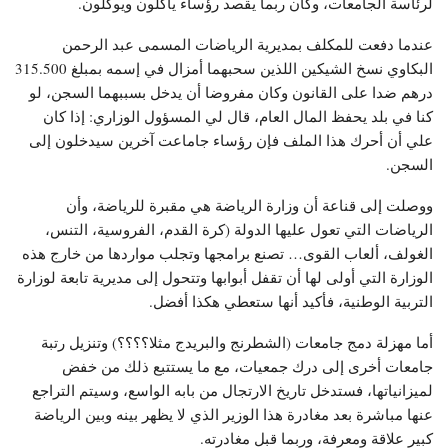
لرئاسة الجامعات، وكان ربما يقصد رؤساء يأكلون ويوكلون.
عندما دفعت للمكلف بمديرية الرياضات المسمى عبد الرحمن
البكاوي نسخ الشيكين اللذين سحبهما أمزال في إسمه بمبلغ 315.500
درهم ضدا على القانون وكان مفروضا أن يدخل بسببهما السجن، لو
كنا في بلد يحفظ المال العام، قال لي المسؤول الوزاري: إذا كان
علي أن أحرك هذا الملف فإن رؤساء جاماعت آخرين سيدخلون إلى
السجن.
ووصلت إلى قناعة أن وزارة الرياضة هي مقبرة للرياضة، وأن
الرياضات التي تعول عليها الدولة (كرة القدم، الفروسية، التنس،
الغولف، ألعاب القوى… تصنع برامجها وتجلب مواردها من خارج هذه
الوزارة التي أولى لها أن تقفل أبوابها وتتحول إلى مديرية تابعة لوزارة
التربية الوطنية، فأكيد أنها ستعطي هكذا أفضل.
أما مهزلة دمج جامعات (الشطرنج والبريدج مثلا؟؟؟؟) وتنزيل رتبة
جامعات أخرى إلى درك جمعيات، مع ما يستتبع ذلك من خفض
لميزانياتها، فستدخل تاريخ الارتجال من بابه الواسع، وسيتم التراجع
عنها مباشرة بعد مغادرة هذا الوزير الذي لا يظهر بينه وبين الرياضة
كبير علاقة ومعرفة، وربما قبل مغادرته.